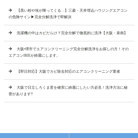
【黒い粉や埃が降ってくる…】三菱・天井埋込ハウジングエアコン
の危険サイン▶︎完全分解洗浄で即解決
洗濯機の中はカビだらけ？完全分解で徹底的に洗浄【大阪・泉南】
大阪•堺市でエアコンクリーニング完全分解洗浄をお探しの方！その
エアコンIRIEが綺麗にします。
【即日対応】大阪でカビ除去対応のエアコンクリーニング業者
大阪で日立しろくま君を確実に綺麗にしたい方必見！洗浄方法に秘
密があります‼️