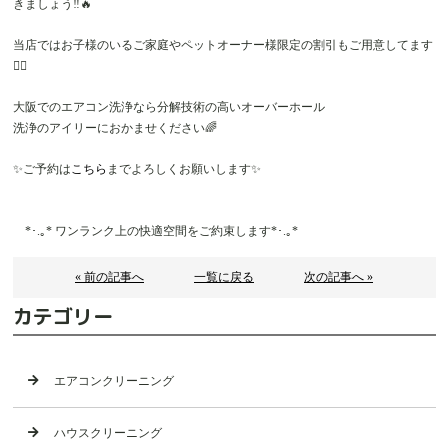
きましょう‼️🔥
当店ではお子様のいるご家庭やペットオーナー様限定の割引もご用意してます
🙆‍♂️
大阪でのエアコン洗浄なら分解技術の高いオーバーホール
洗浄のアイリーにおかませください🌈
✨ご予約は
こちら
までよろしくお願いします✨
*･.｡* ワンランク上の快適空間をご約束します*･.｡*
« 前の記事へ
一覧に戻る
次の記事へ »
カテゴリー
エアコンクリーニング
ハウスクリーニング