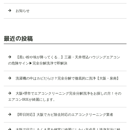
お知らせ
最近の投稿
【黒い粉や埃が降ってくる…】三菱・天井埋込ハウジングエアコン
の危険サイン▶︎完全分解洗浄で即解決
洗濯機の中はカビだらけ？完全分解で徹底的に洗浄【大阪・泉南】
大阪•堺市でエアコンクリーニング完全分解洗浄をお探しの方！その
エアコンIRIEが綺麗にします。
【即日対応】大阪でカビ除去対応のエアコンクリーニング業者
大阪で日立しろくま君を確実に綺麗にしたい方必見！洗浄方法に秘